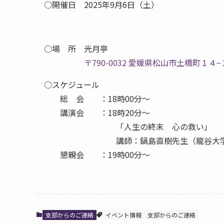
○開催日 2025年9月6日（土）
○場 所 光月亭
〒790-0032 愛媛県松山市土橋町１４−
○スケジュール
総 会 ：18時00分～
講演会 ：18時20分～
「人生の終末 心の救い」
講師：鍋島直樹先生（龍谷大学文
懇親会 ：19時00分～
支部からのご連絡
イベント情報
支部からのご連絡