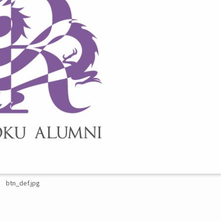
btn_def.jpg