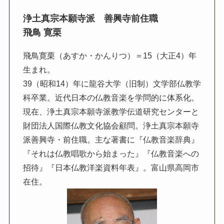
浄土真宗本願寺派 善興寺前住職
飛鳥 寛栗
飛鳥寛栗（あすか・かんりつ）＝15（大正4）年
生まれ。
39（昭和14）年に龍谷大学（旧制）文学部仏教学
科卒業。近代日本の仏教音楽を学問的に体系化。
現在、浄土真宗本願寺派教学伝道研究センターと
財団法人国際仏教文化協会顧問。浄土真宗本願寺
派善興寺・前住職。主な著書に『仏教音楽辞典』
『それは仏教唱歌から始まった』『仏教音楽への
招待』『日本仏教洋楽資料年表』。富山県高岡市
在住。