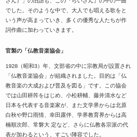
さん）」の旧譜も、この『らいさん』の中の一曲
でした。そのような中で、大人でも唱える歌をと
いう声が高まっていき、多くの優秀な人たちが作
詞作曲に加わっていきます。
官製の「仏教音楽協会」
1928（昭和3）年、文部省の中に宗教局が設置され
「仏教音楽協会」が組織されました。目的は「仏
教音楽の大成および普及を図る」です。この協会
では山田耕筰をはじめ、小松耕輔、藤井清水など
日本を代表する音楽家が、また文学界からは北原
白秋や野口雨情、幸田露伴、学界教育界からは高
楠順次郎、常磐大 定など、さらに仏教各宗派の代
表が加わるという、すごい陣容でした。