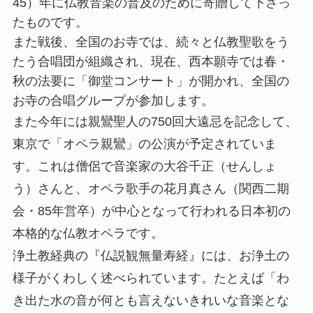
45）年に仏教音楽の普及のために寄贈して下さっ
たものです。
また戦後、全国のお寺では、続々と仏教聖歌をう
たう合唱団が組織され、現在、西本願寺では春・
秋の法要に「御堂コンサート」が開かれ、全国の
お寺の合唱グループが参加します。
また今年には親鸞聖人の750回大遠忌を記念して、
東京で「オペラ親鸞」の公演が予定されていま
す。これは僧侶で音楽家の大谷千正（せんしょ
う）さんと、オペラ歌手の花月真さん（関西二期
会・85年営卒）が中心となって行われる日本初の
本格的な仏教オペラです。
浄土教経典の『仏説観無量寿経』には、お浄土の
様子がくわしく述べられています。たとえば「わ
き出た水の音が何とも言えないきれいな音楽とな