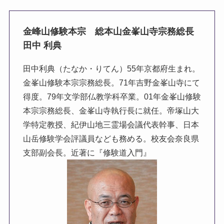
金峰山修験本宗 総本山金峯山寺宗務総長
田中 利典
田中利典（たなか・りてん）55年京都府生まれ。
金峯山修験本宗宗務総長。71年吉野金峯山寺にて
得度。79年文学部仏教学科卒業。01年金峯山修験
本宗宗務総長、金峯山寺執行長に就任。帝塚山大
学特定教授、紀伊山地三霊場会議代表幹事、日本
山岳修験学会評議員なども務める。校友会奈良県
支部副会長。近著に『修験道入門』