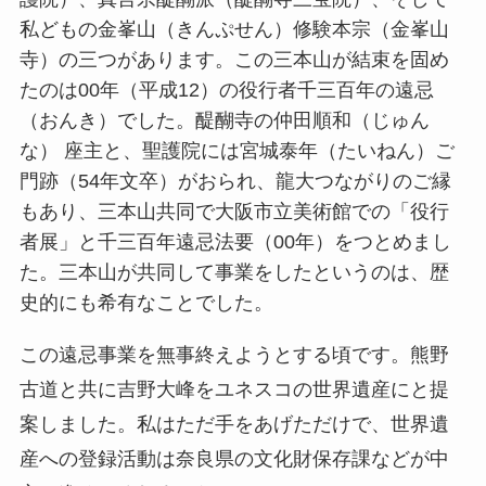
私どもの金峯山（きんぷせん）修験本宗（金峯山
寺）の三つがあります。この三本山が結束を固め
たのは00年（平成12）の役行者千三百年の遠忌
（おんき）でした。醍醐寺の仲田順和（じゅん
な） 座主と、聖護院には宮城泰年（たいねん）ご
門跡（54年文卒）がおられ、龍大つながりのご縁
もあり、三本山共同で大阪市立美術館での「役行
者展」と千三百年遠忌法要（00年）をつとめまし
た。三本山が共同して事業をしたというのは、歴
史的にも希有なことでした。
この遠忌事業を無事終えようとする頃です。熊野
古道と共に吉野大峰をユネスコの世界遺産にと提
案しました。私はただ手をあげただけで、世界遺
産への登録活動は奈良県の文化財保存課などが中