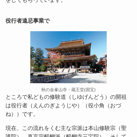
をしてもらっています。
役行者遠忌事業で
秋の金峯山寺・蔵王堂(国宝)
ところで私どもの修験道（しゆげんどう）の開祖
は役行者（えんのぎようじや）（役小角（おづ
ね））です。
現在、この流れをくむ主な宗派は本山修験宗（聖
護院）、真言宗醍醐派（醍醐寺三宝院）、そして