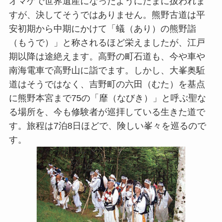
オマケで世界遺産になったようにたまに扱われま
すが、決してそうではありません。熊野古道は平
安初期から中期にかけて「蟻（あり）の熊野詣
（もうで）」と称されるほど栄えましたが、江戸
期以降は途絶えます。高野の町石道も、今や車や
南海電車で高野山に詣でます。しかし、大峯奥駈
道はそうではなく、吉野町の六田（むた）を基点
に熊野本宮まで75の「靡（なびき）」と呼ぶ聖な
る場所を、今も修験者が巡拝している生きた道で
す。旅程は7泊8日ほどで、険しい峯々を巡るので
す。