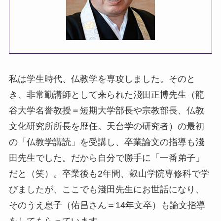
私は学生時代、仏教学を専攻しました。そのと
き、非常勤講師として来られた淺田正博先生（龍
谷大学名誉教授＝短期大学部長や宗教部長、仏教
文化研究所所長を歴任。天台学の研究者）の最初
の「仏教学講読」を受講し、卒業論文の指導も淺
田先生でした。だから自分で勝手に「一番弟子」
だと（笑）。卒業後も2年間、叡山学院専修科で学
びましたが、ここでも淺田先生にお世話になり、
そのうえ息子（佑昌さん＝14年文卒）も論文指導