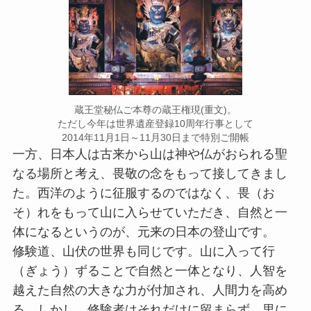
蔵王堂秘仏ご本尊の蔵王権現(重文)。
ただし今年は世界遺産登録10周年行事として
2014年11月1日～11月30日まで特別ご開帳
一方、日本人は古来から山は神や仏がおられる聖
なる場所と考え、畏敬の念をもって接してきまし
た。西洋のように征服するのではなく、畏（お
そ）れをもって山に入らせていただき、自然と一
体になるというのが、元来の日本の登山です。
修験道、山伏の世界も同じです。山に入って行
（ぎょう）ずることで自然と一体となり、人智を
越えた自然の大きな力が付加され、人間力を高め
る。しかし、修験者はそれだけに留まらず、里に