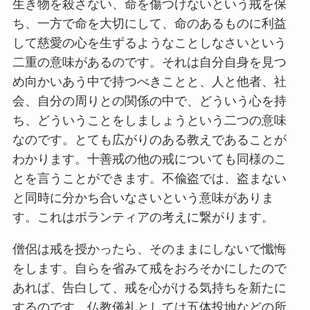
生き物を殺さない、命を傷つけないという戒を保
ち、一方で命を大切にして、命のあるものに利益
して慈愛の心を生ずるようなことしなさいという
二重の意味があるのです。それは自分自身を見つ
め向かいあう中で持つべきことと、人と他者、社
会、自分の周りとの関係の中で、どういう心を持
ち、どういうことをしましょうという二つの意味
なのです。とても広がりのある教えであることが
わかります。十善戒の他の戒についても同様のこ
とを言うことができます。不偸盗では、盗まない
と同時に分かち合いなさいという意味がありま
す。これはボランティアの考えに繋がります。
僧侶は戒を授かったら、そのままにしないで懺悔
をします。自らを省みて戒をおろそかにしたので
あれば、告白して、戒を心がける気持ちを新たに
するのです。仏教儀礼としては五体投地などの所