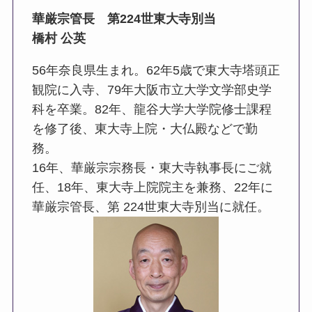
華厳宗管長 第224世東大寺別当
橋村 公英
56年奈良県生まれ。62年5歳で東大寺塔頭正
観院に入寺、79年大阪市立大学文学部史学
科を卒業。82年、龍谷大学大学院修士課程
を修了後、東大寺上院・大仏殿などで勤
務。
16年、華厳宗宗務長・東大寺執事長にご就
任、18年、東大寺上院院主を兼務、22年に
華厳宗管長、第 224世東大寺別当に就任。