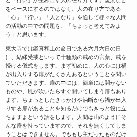
と「行い」が生み出す人の在り方です。規則など
をベースにするのではなく、人の在り方である
「心」「行い」「人となり」を通して様々な人間
の活動の中での問題を、「ちょっと考えてみよ
う」と思います。
東大寺では鑑真和上の命日である六月六日の日
に、結縁受戒といって十種類の戒めの言葉、戒を
授ける儀式をします。まず初めに、人の心には禍
が出入りする扉がたくさんあるということを聞い
ていただきます。扉の中には、簡単には開かない
ものや、風が吹いたらすぐ開いてしまう扉もあり
ます。ちょっとしたきっかけや油断から禍が出入
りする扉があることを知るだけでもきっと役に立
ちますよという話をします。人間は山のようにそ
んな扉を持っていますので、それを無くしてしま
うことはできません。でももし主だったものだけ