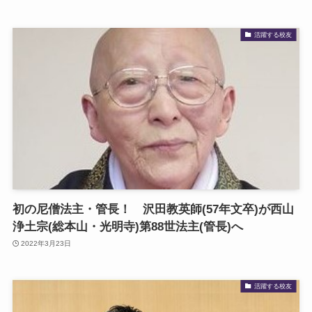
活躍する校友
初の尼僧法主・管長！ 沢田教英師(57年文卒)が西山
浄土宗(総本山・光明寺)第88世法主(管長)へ
2022年3月23日
活躍する校友