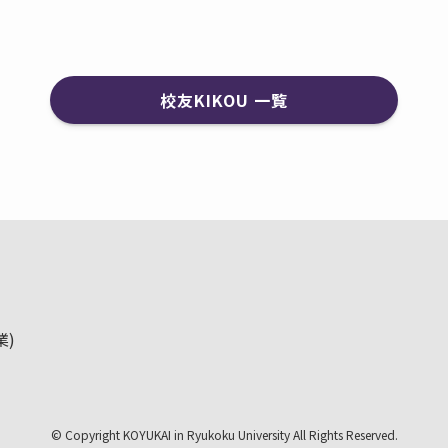
校友KIKOU 一覧
業)
©
Copyright KOYUKAI in Ryukoku University All Rights Reserved.