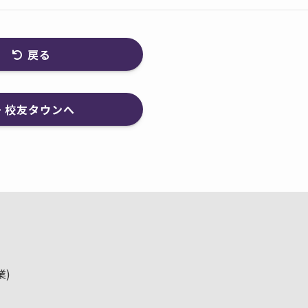
戻る
校友タウンへ
業)