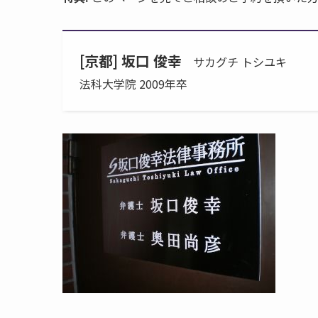
[京都] 坂口 俊幸
サカグチ トシユキ
法科大学院 2009年卒