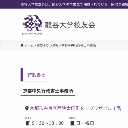
龍谷大学校友会は、龍谷大学の卒業生で構成されている「同窓会組
ホーム
校友タウン情報
京都中央行政書士事務所
行政書士
京都中央行政書士事務所
京都市右京区西院太田町８１プラザビル１階
OPEN
CLOSE
9：30～18：00
日・祝日