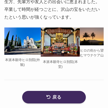
生方、先輩方や友人との出会いに恵まれました。
卒業して時間が経つごとに、沢山の宝をいただい
たという思いが強くなっています。
ヒロの街から望
むマウナケア山
本派本願寺ヒロ別院(外
本派本願寺ヒロ別院(本
観)
堂)
戻る