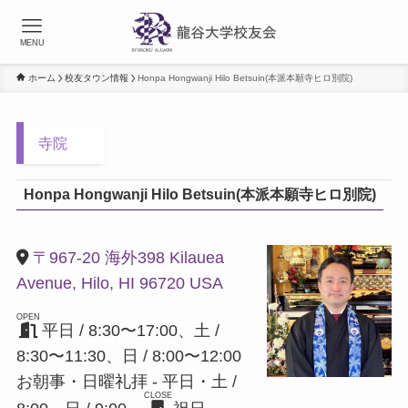
MENU
ホーム
校友タウン情報
Honpa Hongwanji Hilo Betsuin(本派本願寺ヒロ別院)
寺院
Honpa Hongwanji Hilo Betsuin(本派本願寺ヒロ別院)
〒967-20 海外398 Kilauea
Avenue, Hilo, HI 96720 USA
OPEN
平日 / 8:30〜17:00、土 /
8:30〜11:30、日 / 8:00〜12:00
お朝事・日曜礼拝 - 平日・土 /
CLOSE