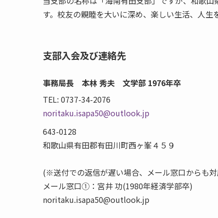
当支部の名称は「海南有田支部」ですが、和歌山
す。校友の親睦を大いに深め、楽しい生活、人生
支部入会及び連絡先
事務局長 本林 秀夫 文学部 1976年卒
TEL: 0737-34-2076
noritaku.isapa50@outlook.jp
643-0128
和歌山県有田郡有田川町西ヶ峯４５９
(※送付での返信が遅い場合、メール窓口からも対
メール窓口①：宮井 功(1980年経済学部卒)
noritaku.isapa50@outlook.jp