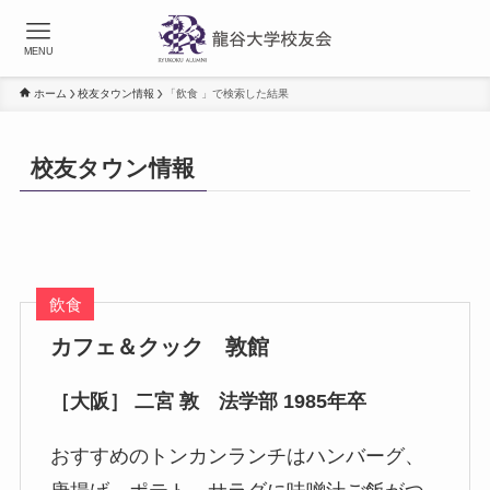
MENU
ホーム
校友タウン情報
「飲食 」で検索した結果
校友タウン情報
飲食
カフェ＆クック 敦館
［大阪］ 二宮 敦 法学部 1985年卒
おすすめのトンカンランチはハンバーグ、