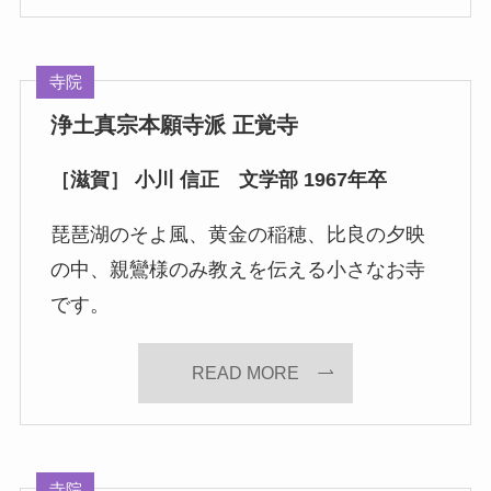
寺院
浄土真宗本願寺派 正覚寺
［滋賀］ 小川 信正 文学部 1967年卒
琵琶湖のそよ風、黄金の稲穂、比良の夕映
の中、親鸞様のみ教えを伝える小さなお寺
です。
READ MORE
寺院