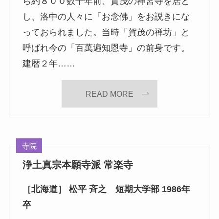
ら約８００数十年前、賀茂の神宮寺を居と
し、洛中の人々に「お念佛」をお説きにな
っておられました。当時「賀茂の禅坊」と
呼ばれ今の「百萬遍知恩寺」の前身です。
建暦２年……
READ MORE
寺院
浄土真宗本願寺派 常楽寺
［北海道］ 松平 斉之 短期大学部 1986年
卒