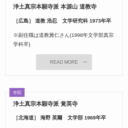
浄土真宗本願寺派 本源山 道教寺
［広島］ 道教 浩忍 文学研究科 1973年卒
※副住職は道教雅仁さん(1998年文学部真宗
学科卒)
READ MORE
寺院
浄土真宗本願寺派 覚英寺
［北海道］ 海野 英爾 文学部 1969年卒