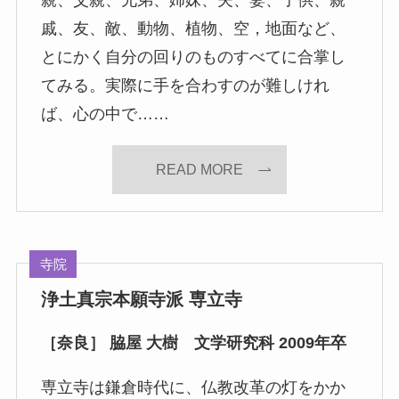
親、父親、兄弟、姉妹、夫、妻、子供、親
戚、友、敵、動物、植物、空，地面など、
とにかく自分の回りのものすべてに合掌し
てみる。実際に手を合わすのが難しけれ
ば、心の中で……
READ MORE
寺院
浄土真宗本願寺派 専立寺
［奈良］ 脇屋 大樹 文学研究科 2009年卒
専立寺は鎌倉時代に、仏教改革の灯をかか