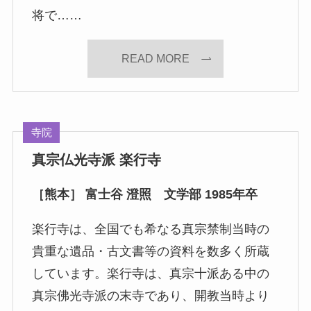
将で……
READ MORE
寺院
真宗仏光寺派 楽行寺
［熊本］ 富士谷 澄照 文学部 1985年卒
楽行寺は、全国でも希なる真宗禁制当時の
貴重な遺品・古文書等の資料を数多く所蔵
しています。楽行寺は、真宗十派ある中の
真宗佛光寺派の末寺であり、開教当時より