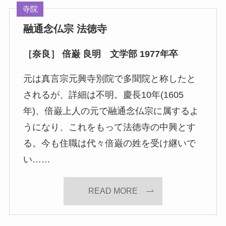
寺院
融通念仏宗 法徳寺
［奈良］ 倍巌 良明 文学部 1977年卒
元は真言宗元興寺別院で多聞院と称したと
されるが、詳細は不明。慶長10年(1605
年)、倍巌上人の元で融通念仏宗に属するよ
うになり、これをもって法徳寺の中興とす
る。今も住職は代々倍巌の姓を受け継いで
い……
READ MORE