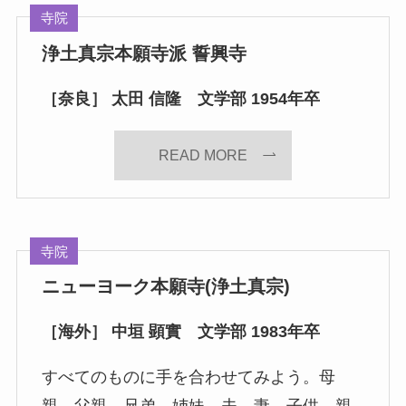
寺院
浄土真宗本願寺派 誓興寺
［奈良］ 太田 信隆 文学部 1954年卒
READ MORE
寺院
ニューヨーク本願寺(浄土真宗)
［海外］ 中垣 顕實 文学部 1983年卒
すべてのものに手を合わせてみよう。母