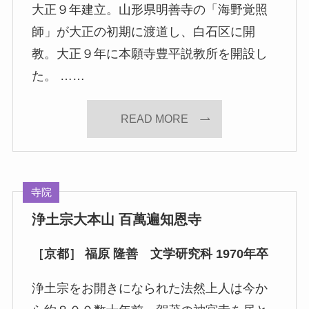
大正９年建立。山形県明善寺の「海野覚照
師」が大正の初期に渡道し、白石区に開
教。大正９年に本願寺豊平説教所を開設し
た。 ……
READ MORE
寺院
浄土宗大本山 百萬遍知恩寺
［京都］ 福原 隆善 文学研究科 1970年卒
浄土宗をお開きになられた法然上人は今か