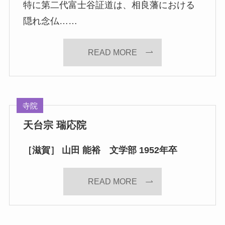
特に第二代富士谷証道は、相良藩における
隠れ念仏……
READ MORE
寺院
天台宗 瑞応院
［滋賀］ 山田 能裕 文学部 1952年卒
READ MORE