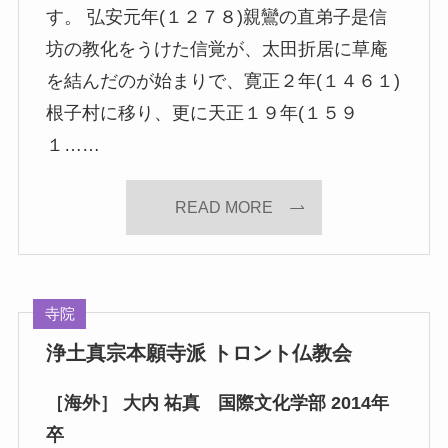
す。 弘安元年(１２７８)親鸞の直弟子是信
坊の教化をうけた信覚が、太田折居に草庵
を結んだのが始まりで、寛正２年(１４６１)
根子村に移り、更に天正１９年(１５９
１……
READ MORE
寺院
浄土真宗本願寺派 トロント仏教会
［海外］ 大内 祐真 国際文化学部 2014年
卒