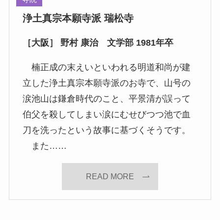
浄土真宗本願寺派 瑞松寺
［大阪］ 野村 康治 文学部 1981年卒
楠正成の末えいといわれる明道和尚が建
立した浄土真宗本願寺派のお寺で、山号の
涙池山は鎌倉時代のこと、平景清が誤って
伯父を殺してしまい涙にむせびつつ池で血
刀を洗ったという故事に基づくそうです。
また……
READ MORE