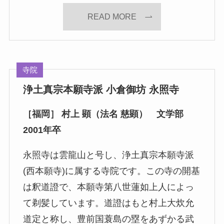
READ MORE
寺院
浄土真宗本願寺派 小倉御坊 永照寺
［福岡］ 村上 顕（法名 慈顕） 文学部
2001年卒
永照寺は雲龍山と号し、浄土真宗本願寺派
(西本願寺)に属する寺院です。この寺の開基
は釈道證で、本願寺第八世蓮如上人によっ
て剃髪しています。道證はもと村上大炊允
道定と称し、豊前国蓑島の塁をあずかる武