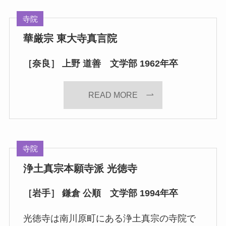
寺院
華厳宗 東大寺真言院
［奈良］ 上野 道善 文学部 1962年卒
READ MORE
寺院
浄土真宗本願寺派 光徳寺
［岩手］ 鎌倉 公順 文学部 1994年卒
光徳寺は南川原町にある浄土真宗の寺院で